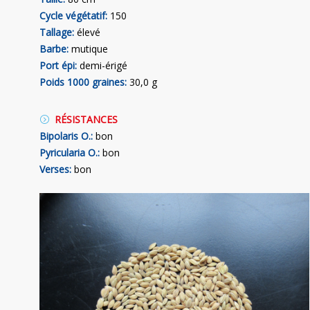
Cycle végétatif:
150
Tallage:
élevé
Barbe:
mutique
Port épi:
demi-érigé
Poids 1000 graines:
30,0 g
RÉSISTANCES
Bipolaris O.:
bon
Pyricularia O.:
bon
Verses:
bon