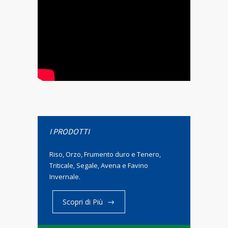
I PRODOTTI
Riso, Orzo, Frumento duro e Tenero,
Triticale, Segale, Avena e Favino
Invernale.
Scopri di Più